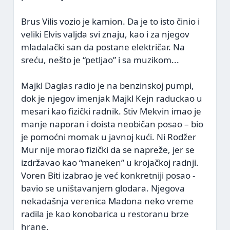
Brus Vilis vozio je kamion. Da je to isto činio i
veliki Elvis valjda svi znaju, kao i za njegov
mladalački san da postane električar. Na
sreću, nešto je “petljao” i sa muzikom...
Majkl Daglas radio je na benzinskoj pumpi,
dok je njegov imenjak Majkl Kejn raduckao u
mesari kao fizički radnik. Stiv Mekvin imao je
manje naporan i doista neobičan posao – bio
je pomoćni momak u javnoj kući. Ni Rodžer
Mur nije morao fizički da se napreže, jer se
izdržavao kao “maneken” u krojačkoj radnji.
Voren Biti izabrao je već konkretniji posao -
bavio se uništavanjem glodara. Njegova
nekadašnja verenica Madona neko vreme
radila je kao konobarica u restoranu brze
hrane.