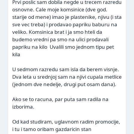
Prvi poslic sam dobila negde u trecem razredu
osnovne. Cale moje komsinice (dve god.
starije od mene) imao je plastenike, njivu (i sta
sve vec treba) i prodavao papriku baburu na
veliko. Komsinica brat i ja smo hteli da
budemo vredni pa smo na ulici prodavali
papriku na kilo
Uvalili smo jednom tipu pet
kila
U sedmom razredu sam isla da berem visnje.
Dva leta u srednjoj sam na njivi cupala metlice
(jednom dve nedelje, drugi put osam dana).
Ako se to racuna, par puta sam radila na
izborima.
Od kad studiram, uglavnom radim promocije,
i tu i tamo oribam gazdaricin stan