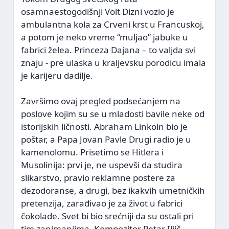
osamnaestogodišnji Volt Dizni vozio je
ambulantna kola za Crveni krst u Francuskoj,
a potom je neko vreme “muljao” jabuke u
fabrici želea. Princeza Dajana – to valjda svi
znaju - pre ulaska u kraljevsku porodicu imala
je karijeru dadilje.
Završimo ovaj pregled podsećanjem na
poslove kojim su se u mladosti bavile neke od
istorijskih ličnosti. Abraham Linkoln bio je
poštar, a Papa Jovan Pavle Drugi radio je u
kamenolomu. Prisetimo se Hitlera i
Musolinija: prvi je, ne uspevši da studira
slikarstvo, pravio reklamne postere za
dezodoranse, a drugi, bez ikakvih umetničkih
pretenzija, zarađivao je za život u fabrici
čokolade. Svet bi bio srećniji da su ostali pri
tim zanimanjima. Kompozitor Petar Iljič