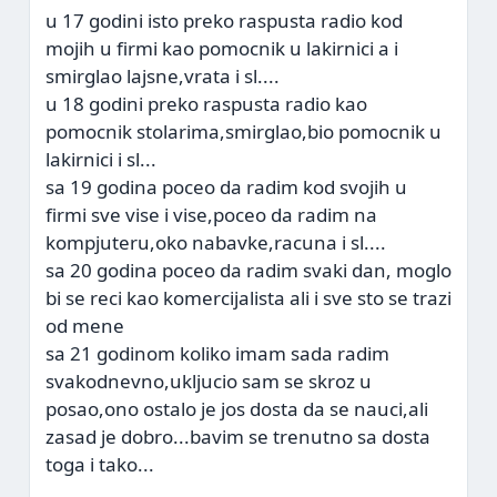
u 17 godini isto preko raspusta radio kod
mojih u firmi kao pomocnik u lakirnici a i
smirglao lajsne,vrata i sl....
u 18 godini preko raspusta radio kao
pomocnik stolarima,smirglao,bio pomocnik u
lakirnici i sl...
sa 19 godina poceo da radim kod svojih u
firmi sve vise i vise,poceo da radim na
kompjuteru,oko nabavke,racuna i sl....
sa 20 godina poceo da radim svaki dan, moglo
bi se reci kao komercijalista ali i sve sto se trazi
od mene
sa 21 godinom koliko imam sada radim
svakodnevno,ukljucio sam se skroz u
posao,ono ostalo je jos dosta da se nauci,ali
zasad je dobro...bavim se trenutno sa dosta
toga i tako...