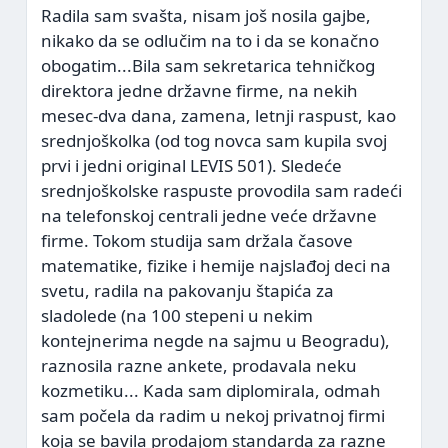
Radila sam svašta, nisam još nosila gajbe,
nikako da se odlučim na to i da se konačno
obogatim...Bila sam sekretarica tehničkog
direktora jedne državne firme, na nekih
mesec-dva dana, zamena, letnji raspust, kao
srednjoškolka (od tog novca sam kupila svoj
prvi i jedni original LEVIS 501). Sledeće
srednjoškolske raspuste provodila sam radeći
na telefonskoj centrali jedne veće državne
firme. Tokom studija sam držala časove
matematike, fizike i hemije najslađoj deci na
svetu, radila na pakovanju štapića za
sladolede (na 100 stepeni u nekim
kontejnerima negde na sajmu u Beogradu),
raznosila razne ankete, prodavala neku
kozmetiku... Kada sam diplomirala, odmah
sam počela da radim u nekoj privatnoj firmi
koja se bavila prodajom standarda za razne