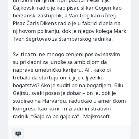
Čajkovski radio je kao pisar, slikar Gogen kao
berzanski zastupnik, a Van Gog kao učitelj.
Pisac Čarls Dikens radio je u fabrici cipela na
njihovom poliranju, dok je njegov kolega Mark
Tven šegrtovao za štamparskog radnika.
Svi ti razni ne mnogo cenjeni poslovi sasvim
su prikladni za junoše sa ambicijom da
naprave umetničku karijeru. Ali, kako bi
trebalo da startuju oni čiji je cilj veliko
bogatstvo? Ako je suditi po najbogatijem, Bilu
Gejtsu, svaki posao je dobar – on je, dok je
studirao na Harvardu, raduckao u američkom
Kongresu kao kurir i niži administrativni
radnik. “Gajbica po gajbica” - Majkrosoft.