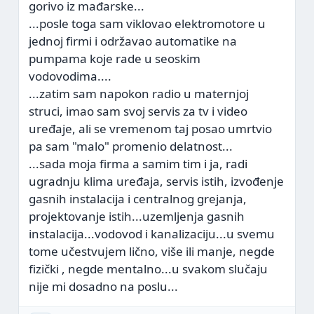
gorivo iz mađarske...
...posle toga sam viklovao elektromotore u
jednoj firmi i održavao automatike na
pumpama koje rade u seoskim
vodovodima....
...zatim sam napokon radio u maternjoj
struci, imao sam svoj servis za tv i video
uređaje, ali se vremenom taj posao umrtvio
pa sam "malo" promenio delatnost...
...sada moja firma a samim tim i ja, radi
ugradnju klima uređaja, servis istih, izvođenje
gasnih instalacija i centralnog grejanja,
projektovanje istih...uzemljenja gasnih
instalacija...vodovod i kanalizaciju...u svemu
tome učestvujem lično, više ili manje, negde
fizički , negde mentalno...u svakom slučaju
nije mi dosadno na poslu...