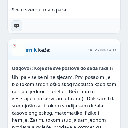
Sve u svemu, malo para
irnik
kaže:
18.12.2006.
04:13
Odgovor: Koje ste sve poslove do sada radili?
Uh, pa vise se ni ne sjecam. Prvi posao mi je
bio tokom srednjoškolskog raspusta kada sam
radila u jednom hotelu u Bečićima (u
vešeraju, i na serviranju hrane) . Dok sam bila
srednjoškolac i tokom studija sam držala
časove engleskog, matematike, fizike i
hemije. Zatim, tokom studija sam jednom
prodavala cvijeće, prodavala kozmetiku