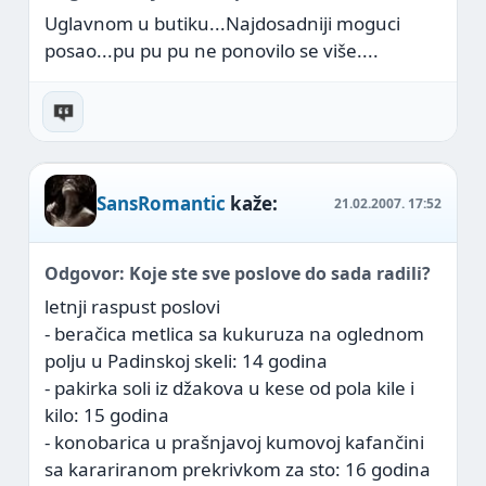
Uglavnom u butiku...Najdosadniji moguci
posao...pu pu pu ne ponovilo se više....
SansRomantic
kaže:
21.02.2007.
17:52
Odgovor: Koje ste sve poslove do sada radili?
letnji raspust poslovi
- beračica metlica sa kukuruza na oglednom
polju u Padinskoj skeli: 14 godina
- pakirka soli iz džakova u kese od pola kile i
kilo: 15 godina
- konobarica u prašnjavoj kumovoj kafančini
sa karariranom prekrivkom za sto: 16 godina