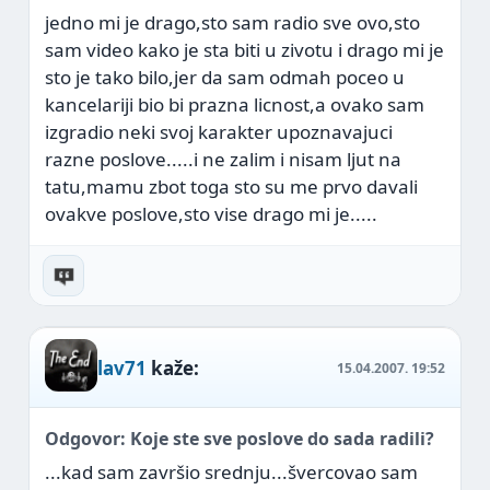
jedno mi je drago,sto sam radio sve ovo,sto
sam video kako je sta biti u zivotu i drago mi je
sto je tako bilo,jer da sam odmah poceo u
kancelariji bio bi prazna licnost,a ovako sam
izgradio neki svoj karakter upoznavajuci
razne poslove.....i ne zalim i nisam ljut na
tatu,mamu zbot toga sto su me prvo davali
ovakve poslove,sto vise drago mi je.....
lav71
kaže:
15.04.2007.
19:52
Odgovor: Koje ste sve poslove do sada radili?
...kad sam završio srednju...švercovao sam