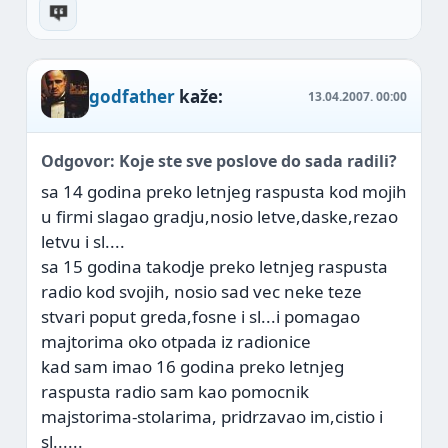
godfather
kaže:
13.04.2007.
00:00
Odgovor: Koje ste sve poslove do sada radili?
sa 14 godina preko letnjeg raspusta kod mojih
u firmi slagao gradju,nosio letve,daske,rezao
letvu i sl....
sa 15 godina takodje preko letnjeg raspusta
radio kod svojih, nosio sad vec neke teze
stvari poput greda,fosne i sl...i pomagao
majtorima oko otpada iz radionice
kad sam imao 16 godina preko letnjeg
raspusta radio sam kao pomocnik
majstorima-stolarima, pridrzavao im,cistio i
sl......