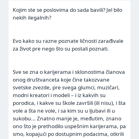
Kojim ste se poslovima do sada bavili? Jel bilo
nekih ilegalnih?
Evo kako su razne poznate ličnosti zarađivale
za život pre nego što su postali poznati.
Sve se zna o karijerama i sklonostima članova
onog društvanceta koje čine takozvane
svetske zvezde, pre svega glumci, muzičari,
modni kreatori i modeli – i iz kakvih su
porodica, i kakve su škole završili (ili nisu), i šta
vole a šta ne vole, i sa kim su u ljubavi ili u
sukobu... Znatno manje je, međutim, znano
ono što je prethodilo uspešnim karijerama, pa
smo, kopajući po dostupnim podacima, otkrili