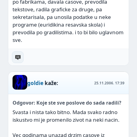
po fabrikama, davala casove, prevodila
tekstove, radila graficke za druge, pa
sekretarisala, pa unosila podatke u neke
programe (euridikina resavska skola) i
prevodila po gradilistima. i to bi bilo uglavnom
sve.
goldie
kaže:
25.11.2006.
17:39
Odgovor: Koje ste sve poslove do sada radili?
Svasta i nista tako bitno. Mada svako radno
iskustvo mi je promenilo zivot na neki nacin.
Vec godinama unazad drzim casove iz