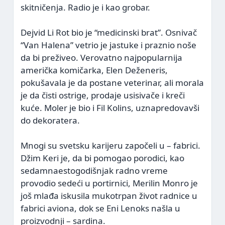
skitničenja. Radio je i kao grobar.
Dejvid Li Rot bio je “medicinski brat”. Osnivač
“Van Halena” vetrio je jastuke i praznio noše
da bi preživeo. Verovatno najpopularnija
američka komičarka, Elen Deženeris,
pokušavala je da postane veterinar, ali morala
je da čisti ostrige, prodaje usisivače i kreči
kuće. Moler je bio i Fil Kolins, uznapredovavši
do dekoratera.
Mnogi su svetsku karijeru započeli u – fabrici.
Džim Keri je, da bi pomogao porodici, kao
sedamnaestogodišnjak radno vreme
provodio sedeći u portirnici, Merilin Monro je
još mlađa iskusila mukotrpan život radnice u
fabrici aviona, dok se Eni Lenoks našla u
proizvodnji – sardina.