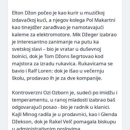
Elton Džon počeo je kao kurir u muzičkoj
izdavačkoj kući, a njegov kolega Pol Makartni
kao tinejdžer zarađivao je namotavajući
kaleme za elektromotore. Mik Džeger izabrao
je interesantno zanimanje na putu ka
svetskoj slavi – bio je vratar u duševnoj
bolnici, dok je Tom Džons šegrtovao kod
majstora za izradu rukavica. Rukavicama se
bavio i Ralf Loren: dok je išao u večernju
školu, prodavao ih je za dve kompanije.
Kontroverzni Ozi Ozborn je, sudeći po imidžu i
temperamentu, u ranoj mladosti izabrao baš
odgovarajući posao - bio je radnik u klanici.
Kajli Minog radila je u prodavnici, kao i Glenda
Džekson, dok je Rakel Velč pomagala biskupu
u administrativnim poslovima.