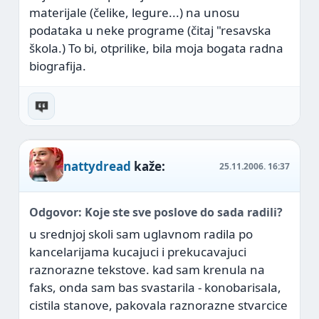
materijale (čelike, legure...) na unosu
podataka u neke programe (čitaj "resavska
škola.) To bi, otprilike, bila moja bogata radna
biografija.
nattydread
kaže:
25.11.2006.
16:37
Odgovor: Koje ste sve poslove do sada radili?
u srednjoj skoli sam uglavnom radila po
kancelarijama kucajuci i prekucavajuci
raznorazne tekstove. kad sam krenula na
faks, onda sam bas svastarila - konobarisala,
cistila stanove, pakovala raznorazne stvarcice