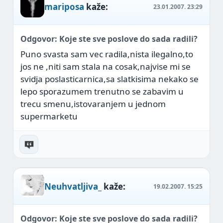
mariposa
kaže:
23.01.2007.
23:29
Odgovor: Koje ste sve poslove do sada radili?
Puno svasta sam vec radila,nista ilegalno,to
jos ne ,niti sam stala na cosak,najvise mi se
svidja poslasticarnica,sa slatkisima nekako se
lepo sporazumem
trenutno se zabavim u
trecu smenu,istovaranjem u jednom
supermarketu
Neuhvatljiva_
kaže:
19.02.2007.
15:25
Odgovor: Koje ste sve poslove do sada radili?