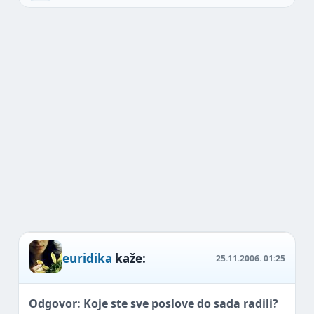
euridika
kaže:
25.11.2006.
01:25
Odgovor: Koje ste sve poslove do sada radili?