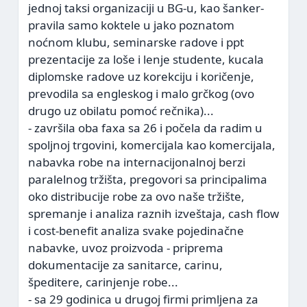
jednoj taksi organizaciji u BG-u, kao šanker-
pravila samo koktele u jako poznatom
noćnom klubu, seminarske radove i ppt
prezentacije za loše i lenje studente, kucala
diplomske radove uz korekciju i koričenje,
prevodila sa engleskog i malo grčkog (ovo
drugo uz obilatu pomoć rečnika)...
- završila oba faxa sa 26 i počela da radim u
spoljnoj trgovini, komercijala kao komercijala,
nabavka robe na internacijonalnoj berzi
paralelnog tržišta, pregovori sa principalima
oko distribucije robe za ovo naše tržište,
spremanje i analiza raznih izveštaja, cash flow
i cost-benefit analiza svake pojedinačne
nabavke, uvoz proizvoda - priprema
dokumentacije za sanitarce, carinu,
špeditere, carinjenje robe...
- sa 29 godinica u drugoj firmi primljena za