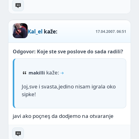
Kal_el
kaže:
17.04.2007.
06:51
Odgovor: Koje ste sve poslove do sada radili?
kaže:
makilli
Joj,sve i svasta,jedino nisam igrala oko
sipke!
javi ako poçneş da dodjemo na otvaranje