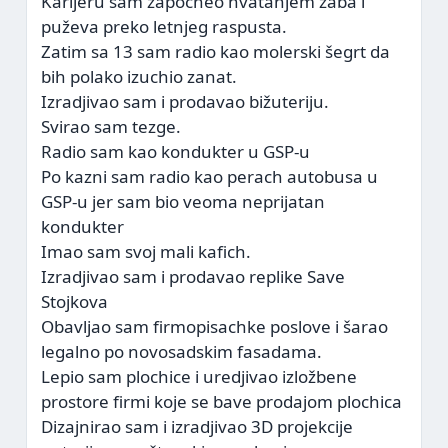
Karijeru sam zapocheo hvatanjem žaba i
puževa preko letnjeg raspusta.
Zatim sa 13 sam radio kao molerski šegrt da
bih polako izuchio zanat.
Izradjivao sam i prodavao bižuteriju.
Svirao sam tezge.
Radio sam kao kondukter u GSP-u
Po kazni sam radio kao perach autobusa u
GSP-u jer sam bio veoma neprijatan
kondukter
Imao sam svoj mali kafich.
Izradjivao sam i prodavao replike Save
Stojkova
Obavljao sam firmopisachke poslove i šarao
legalno po novosadskim fasadama.
Lepio sam plochice i uredjivao izložbene
prostore firmi koje se bave prodajom plochica
Dizajnirao sam i izradjivao 3D projekcije