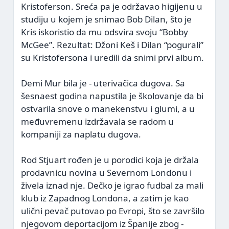
Kristoferson. Sreća pa je održavao higijenu u
studiju u kojem je snimao Bob Dilan, što je
Kris iskoristio da mu odsvira svoju “Bobby
McGee”. Rezultat: Džoni Keš i Dilan “pogurali”
su Kristofersona i uredili da snimi prvi album.
Demi Mur bila je - uterivačica dugova. Sa
šesnaest godina napustila je školovanje da bi
ostvarila snove o manekenstvu i glumi, a u
međuvremenu izdržavala se radom u
kompaniji za naplatu dugova.
Rod Stjuart rođen je u porodici koja je držala
prodavnicu novina u Severnom Londonu i
živela iznad nje. Dečko je igrao fudbal za mali
klub iz Zapadnog Londona, a zatim je kao
ulični pevač putovao po Evropi, što se završilo
njegovom deportacijom iz Španije zbog -