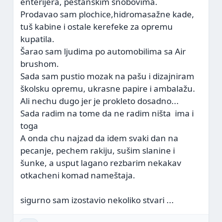
enterijera, peštanskim snobovima.
Prodavao sam plochice,hidromasažne kade,
tuš kabine i ostale kerefeke za opremu
kupatila.
Šarao sam ljudima po automobilima sa Air
brushom.
Sada sam pustio mozak na pašu i dizajniram
školsku opremu, ukrasne papire i ambalažu.
Ali nechu dugo jer je prokleto dosadno...
Sada radim na tome da ne radim ništa
ima i
toga
A onda chu najzad da idem svaki dan na
pecanje, pechem rakiju, sušim slanine i
šunke, a usput lagano rezbarim nekakav
otkacheni komad nameštaja.
sigurno sam izostavio nekoliko stvari ...