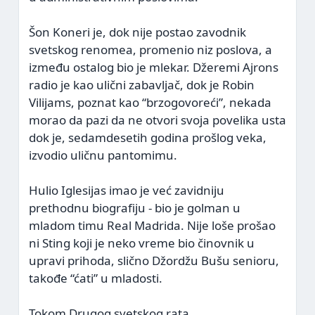
Šon Koneri je, dok nije postao zavodnik
svetskog renomea, promenio niz poslova, a
između ostalog bio je mlekar. Džeremi Ajrons
radio je kao ulični zabavljač, dok je Robin
Vilijams, poznat kao “brzogovoreći”, nekada
morao da pazi da ne otvori svoja povelika usta
dok je, sedamdesetih godina prošlog veka,
izvodio uličnu pantomimu.
Hulio Iglesijas imao je već zavidniju
prethodnu biografiju - bio je golman u
mladom timu Real Madrida. Nije loše prošao
ni Sting koji je neko vreme bio činovnik u
upravi prihoda, slično Džordžu Bušu senioru,
takođe “ćati” u mladosti.
Tokom Drugog svetskog rata