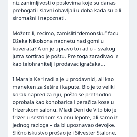
niz zanimljivosti o poslovima koje su danas
prebogati i slavni obavljali u doba kada su bili
siromašni i nepoznati.
Možete li, recimo, zamisliti “demonsku” facu
Džeka Nikolsona nadnetu nad gomilu
koverata? A on je upravo to radio – svakog
jutra sortirao je poštu. Pre toga zarađivao je
kao telohranitelj i prodavac igračaka...
I Maraja Keri radila je u prodavnici, ali kao
maneken za šešire i kapute. Bio je to veliki
korak napred za nju, pošto se prethodno
oprobala kao konobarica i peračica kose u
frizerskom salonu. Mladi Deni de Vito bio je
frizer u sestrinom salonu lepote, ali samo iz
jednog razloga – da bi upoznavao devojke.
Slično iskustvo prošao je i Silvester Stalone,