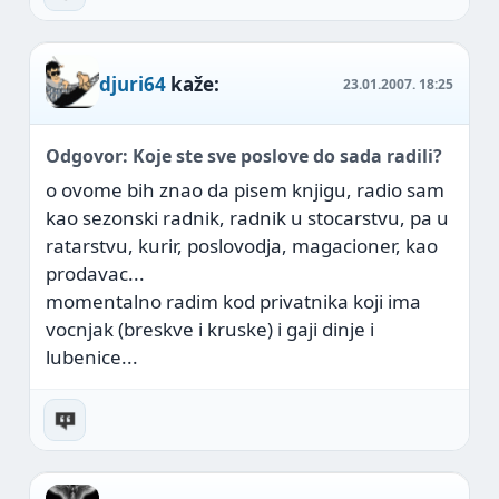
djuri64
kaže:
23.01.2007.
18:25
Odgovor: Koje ste sve poslove do sada radili?
o ovome bih znao da pisem knjigu, radio sam
kao sezonski radnik, radnik u stocarstvu, pa u
ratarstvu, kurir, poslovodja, magacioner, kao
prodavac...
momentalno radim kod privatnika koji ima
vocnjak (breskve i kruske) i gaji dinje i
lubenice...