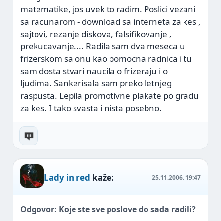
matematike, jos uvek to radim. Poslici vezani
sa racunarom - download sa interneta za kes
,
sajtovi, rezanje diskova, falsifikovanje
,
prekucavanje.... Radila sam dva meseca u
frizerskom salonu kao pomocna radnica i tu
sam dosta stvari naucila o frizeraju i o
ljudima. Sankerisala sam preko letnjeg
raspusta. Lepila promotivne plakate po gradu
za kes. I tako svasta i nista posebno.
Lady in red
kaže:
25.11.2006.
19:47
Odgovor: Koje ste sve poslove do sada radili?