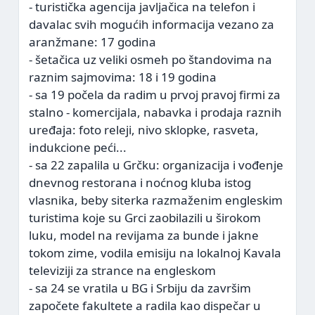
- turistička agencija javljačica na telefon i
davalac svih mogućih informacija vezano za
aranžmane: 17 godina
- šetačica uz veliki osmeh po štandovima na
raznim sajmovima: 18 i 19 godina
- sa 19 počela da radim u prvoj pravoj firmi za
stalno - komercijala, nabavka i prodaja raznih
uređaja: foto releji, nivo sklopke, rasveta,
indukcione peći...
- sa 22 zapalila u Grčku: organizacija i vođenje
dnevnog restorana i noćnog kluba istog
vlasnika, beby siterka razmaženim engleskim
turistima koje su Grci zaobilazili u širokom
luku, model na revijama za bunde i jakne
tokom zime, vodila emisiju na lokalnoj Kavala
televiziji za strance na engleskom
- sa 24 se vratila u BG i Srbiju da završim
započete fakultete a radila kao dispečar u