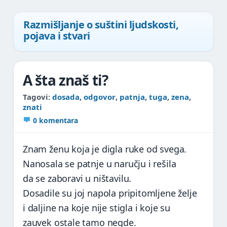
Razmišljanje o suštini ljudskosti,
pojava i stvari
A šta znaš ti?
Tagovi
:
dosada
,
odgovor
,
patnja
,
tuga
,
zena
,
znati
0 komentara
Znam ženu koja je digla ruke od svega.
Nanosala se patnje u naručju i rešila
da se zaboravi u ništavilu.
Dosadile su joj napola pripitomljene želje
i daljine na koje nije stigla i koje su
zauvek ostale tamo negde.