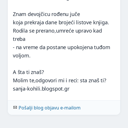
Znam devojčicu rođenu juče
koja prekraja dane brojeći listove knjiga.
Rodila se prerano,umreće upravo kad
treba
- na vreme da postane upokojena tuđom
voljom.
A šta ti znaš?
Molim te,odgovori mi i reci: sta znaš ti?
sanja-kohili.blogspot.gr
Pošalji blog objavu e-mailom