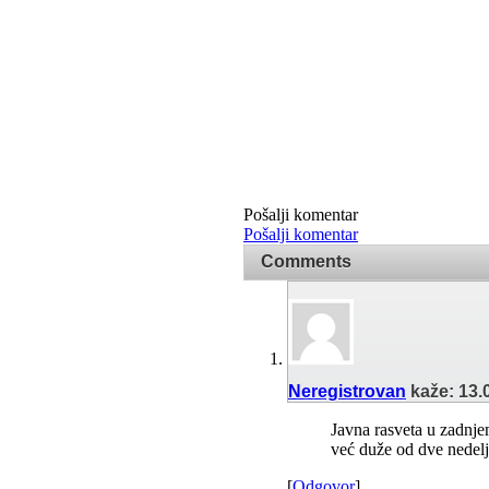
Pošalji komentar
Pošalji komentar
Comments
Neregistrovan
kaže:
13.
Javna rasveta u zadnje
već duže od dve nedelje.
[
Odgovor
]