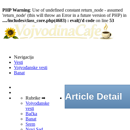
PHP Warning
: Use of undefined constant return_node - assumed
'return_node' (this will throw an Error in a future version of PHP) in
..../includes/class_core.php(4683) : eval()'d code
on line
53
Navigacija
Vesti
Vojvođanske vesti
Banat
Article Detail
Rubrike ➡
Vojvođanske
vesti
Bačka
Banat
Srem
Novi Sad