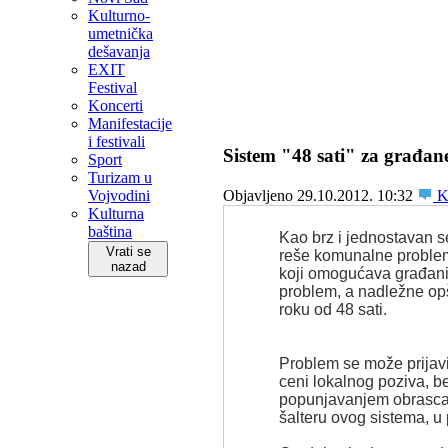
Kulturno-
umetnička
dešavanja
EXIT
Festival
Koncerti
Manifestacije
i festivali
Sistem "48 sati" za građan
Sport
Turizam u
Vojvodini
Objavljeno 29.10.2012. 10:32
Ko
Kulturna
baština
Kao brz i jednostavan 
Vrati se
reše komunalne probleme
nazad
koji omogućava građani
problem, a nadležne op
roku od 48 sati.
Problem se može prijavi
ceni lokalnog poziva, b
popunjavanjem obrasca,
šalteru ovog sistema, u