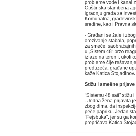
probleme vode i kanaliza
Opštinska stambena age
igradnju grada za invest
Komunalna, građevinska,
sredine, kao i Pravna s
- Građani se žale i zbog
orezivanje stabala, pop
za smeće, saobraćajnih
u „Sistem 48“ brzo reag
izlaze na teren i, ukol
probleme čije rešavanje
preduzeća, građane upuć
kaže Katica Stojadinov.
Stižu i smešne prijave
“Sistemu 48 sati” stižu 
- Jedna žena prijavila j
zbog dima, da inspekcij
peče papriku. Jedan sta
“Fejsbuka”, jer su ga ko
prepričava Katica Stoja