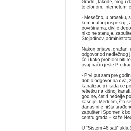
Građni, takođe, mogu da
telefonom, internetom,
- Mesečno, u proseku, s
komunalnoj inspekciji, 
površinama, divlje depo
niko ne stanuje, zapušt
Stojadinov, administrato
Nakon prijave, građani u
odgovor od nedležnog ja
će i kako problem biti r
ovaj način jeste Predra
- Prvi put sam pre godin
dobio odgovor na dva, 
kanalizaciji i kada će p
rešetku na kišnoj kanali
godine, četiri nedelje po
kasnije. Međutim, što se 
danas nije ništa urađeno
zapušteni Spomenik bo
centru grada – kaže Ned
U “Sistem 48 sati” uklj