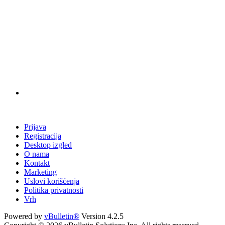
Prijava
Registracija
Desktop izgled
O nama
Kontakt
Marketing
Uslovi korišćenja
Politika privatnosti
Vrh
Powered by
vBulletin®
Version 4.2.5