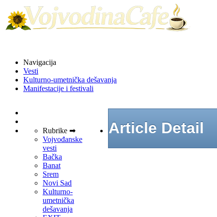
Navigacija
Vesti
Kulturno-umetnička dešavanja
Manifestacije i festivali
Article Detail
Rubrike ➡
Vojvođanske
vesti
Bačka
Banat
Srem
Novi Sad
Kulturno-
umetnička
dešavanja