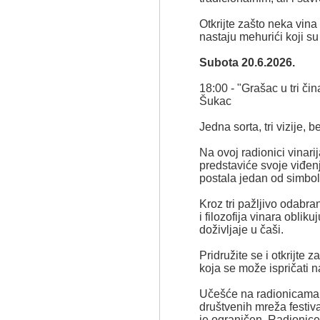
Otkrijte zašto neka vin
nastaju mehurići koji su 
Subota 20.6.2026.
18:00 - "Grašac u tri čina
Šukac
Jedna sorta, tri vizije, b
Na ovoj radionici vinarij
predstaviće svoje viđen
postala jedan od simbo
Kroz tri pažljivo odabrana
i filozofija vinara obliku
doživljaje u čaši.
Pridružite se i otkrijte 
koja se može ispričati n
Učešće na radionicama 
društvenih mreža festiva
je ograničen. Radionice