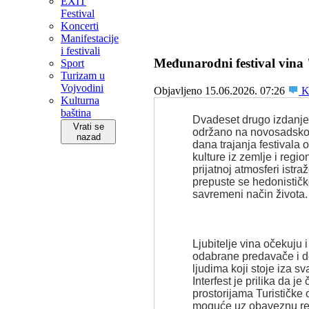
EXIT
Festival
Koncerti
Manifestacije
i festivali
Međunarodni festival vina "
Sport
Turizam u
Vojvodini
Objavljeno 15.06.2026. 07:26
Ko
Kulturna
baština
Dvadeset drugo izdanje 
Vrati se
održano na novosadskom
nazad
dana trajanja festivala o
kulture iz zemlje i reg
prijatnoj atmosferi istr
prepuste se hedonističko
savremeni način života.
Ljubitelje vina očekuju 
odabrane predavače i deg
ljudima koji stoje iza s
Interfest je prilika da j
prostorijama Turističke
moguće uz obaveznu rez