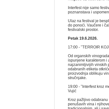
Interfest nije samo festi
poznanstava i uspomena
Ulaz na festival je besp
do ponoći. Vaučere i č
festivalski prostor.
Petak 19.6.2026.
17:00 - "TERROIR KOJI
Od organskih vinograda
ispunjene karakterom i 
najzanimljivijih vinskih
odabranih etiketa otkrić
proizvodnja oblikuju vina
stručnjake.
19:00 - "Interfest kroz 
Vujić
Kroz pažljivo odabranu 
penušavih vina i njihov
tradicionalnim, ali i s