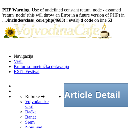
PHP Warning
: Use of undefined constant return_node - assumed
'return_node' (this will throw an Error in a future version of PHP) in
..../includes/class_core.php(4683) : eval()'d code
on line
53
Navigacija
Vesti
Kulturno-umetnička dešavanja
EXIT Festival
Article Detail
Rubrike ➡
Vojvođanske
vesti
Bačka
Banat
Srem
Novi Sad