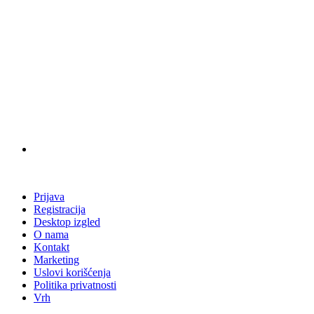
Prijava
Registracija
Desktop izgled
O nama
Kontakt
Marketing
Uslovi korišćenja
Politika privatnosti
Vrh