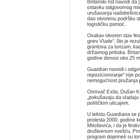
Britanski list navodi da
ostavku odgovornog mini
urušavanja nadstrešnice
dao otvorenu podršku st
logističku pomoć.
Ovakav otvoren stav fest
gnev Vlade“, što je rezu
grantova za turizam, ka
državnog pritiska. Brita
godine donosi oko 25 mi
Guardian navodi i odgovo
repozicioniranje“ nije po
nemogućnost pružanja 
Osnivač Exita, Dušan Ko
„pokušavaju da vladaju 
političkim uticajem.
U tekstu Guardiana se 
protesta 2000. godine 
Miloševića, i da je fest
društvenom svešću. Pri
program doprineli su to