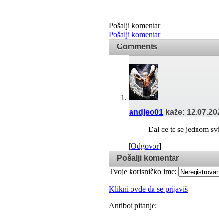
Pošalji komentar
Pošalji komentar
Comments
andjeo01
kaže:
12.07.20
Dal ce te se jednom svi
[
Odgovor
]
Pošalji komentar
Tvoje korisničko ime:
Klikni ovde da se prijaviš
Antibot pitanje: