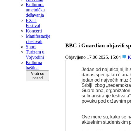
Kulturno-
umetnička
dešavanja
EXIT
Festival
Koncerti
Manifestacije
i festivali
BBC i Guardian objavili sp
Sport
Turizam u
Vojvodini
Objavljeno 17.06.2025. 15:04
Ko
Kulturna
baština
Jedan od najuticajnijih 
Vrati se
danas specijalan članak
nazad
jedan od najvećih muzič
Srbiji, zbog „nedemokra
Guardiana, organizatori 
sufinansiranje festivala“
povuku pod državnim pr
Ove mere su, kako se na
aktuelnim studentskim pr