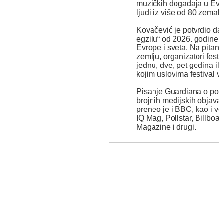
muzičkih događaja u Evr
ljudi iz više od 80 zemal
Kovačević je potvrdio d
egzilu“ od 2026. godine
Evrope i sveta. Na pitan
zemlju, organizatori fes
jednu, dve, pet godina il
kojim uslovima festival vr
Pisanje Guardiana o povl
brojnih medijskih objava
preneo je i BBC, kao i v
IQ Mag, Pollstar, Billb
Magazine i drugi.