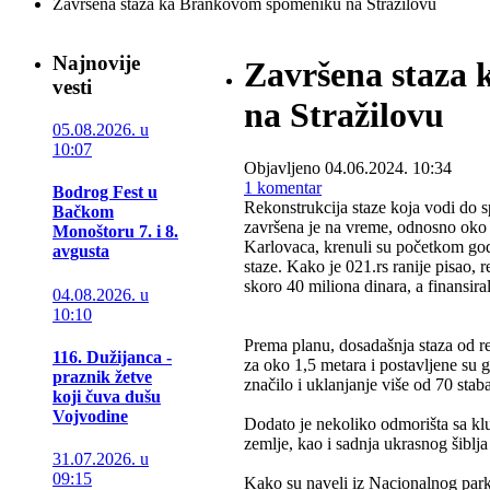
Završena staza ka Brankovom spomeniku na Stražilovu
Najnovije
Završena staza
vesti
na Stražilovu
05.08.2026. u
10:07
Objavljeno 04.06.2024. 10:34
1
komentar
Bodrog Fest u
Rekonstrukcija staze koja vodi d
Bačkom
završena je na vreme, odnosno oko 
Monoštoru 7. i 8.
Karlovaca, krenuli su početkom godi
avgusta
staze. Kako je 021.rs ranije pisao,
skoro 40 miliona dinara, a finansira
04.08.2026. u
10:10
Prema planu, dosadašnja staza od 
116. Dužijanca -
za oko 1,5 metara i postavljene su g
praznik žetve
značilo i uklanjanje više od 70 staba
koji čuva dušu
Vojvodine
Dodato je nekoliko odmorišta sa kl
zemlje, kao i sadnja ukrasnog šiblja
31.07.2026. u
09:15
Kako su naveli iz Nacionalnog park