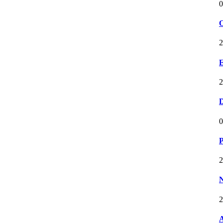
0
O
2
E
2
D
0
P
2
N
2
A