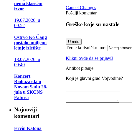
nema klasičan
Cancel Changes
izvor
Pošalji komentar
19.07.2026. u
Greške koje su nastale
09:52
Ostrvo Ko Čang
postalo omiljeno
Tvoje korisničko ime:
letnje izletište
Klikni ovde da se prijaviš
18.07.2026. u
09:40
Antibot pitanje:
Koncert
Koji je glavni grad Vojvodine?
Biohazarda u
Novom Sadu 28.
jula u SKCNS
Fabrici
Najnoviji
komentari
Ervin Katona