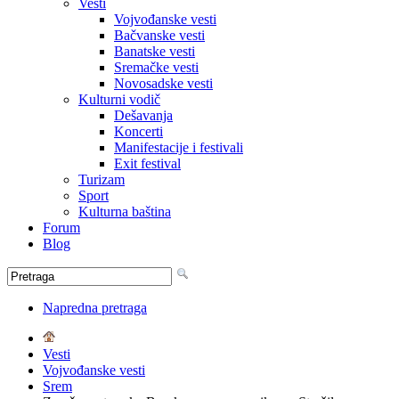
Vesti
Vojvođanske vesti
Bačvanske vesti
Banatske vesti
Sremačke vesti
Novosadske vesti
Kulturni vodič
Dešavanja
Koncerti
Manifestacije i festivali
Exit festival
Turizam
Sport
Kulturna baština
Forum
Blog
Napredna pretraga
Vesti
Vojvođanske vesti
Srem