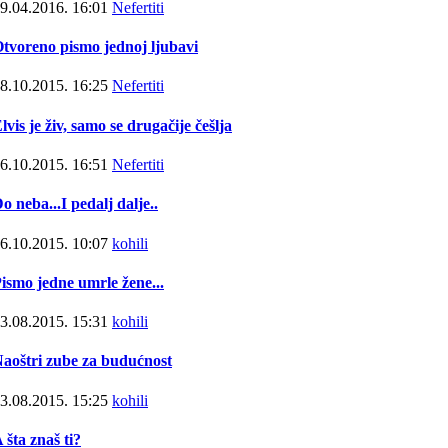
9.04.2016.
16:01
Nefertiti
tvoreno pismo jednoj ljubavi
8.10.2015.
16:25
Nefertiti
lvis je živ, samo se drugačije češlja
6.10.2015.
16:51
Nefertiti
o neba...I pedalj dalje..
6.10.2015.
10:07
kohili
ismo jedne umrle žene...
3.08.2015.
15:31
kohili
aoštri zube za budućnost
3.08.2015.
15:25
kohili
 šta znaš ti?