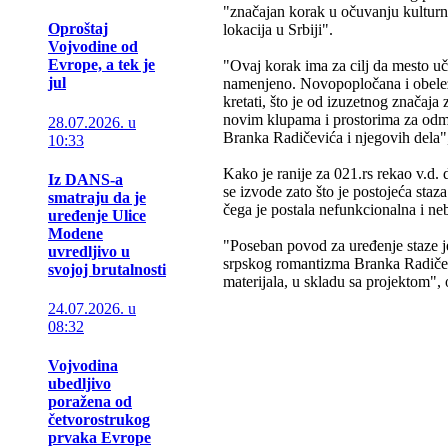
"značajan korak u očuvanju kulturno
Oproštaj
lokacija u Srbiji".
Vojvodine od
Evrope, a tek je
"Ovaj korak ima za cilj da mesto uči
jul
namenjeno. Novopopločana i obelež
kretati, što je od izuzetnog značaja
novim klupama i prostorima za odmo
28.07.2026. u
Branka Radičevića i njegovih dela",
10:33
Kako je ranije za 021.rs rekao v.d.
Iz DANS-a
se izvode zato što je postojeća staz
smatraju da je
čega je postala nefunkcionalna i n
uređenje Ulice
Modene
"Poseban povod za uređenje staze j
uvredljivo u
srpskog romantizma Branka Radičevi
svojoj brutalnosti
materijala, u skladu sa projektom", 
24.07.2026. u
08:32
Vojvodina
ubedljivo
poražena od
četvorostrukog
prvaka Evrope