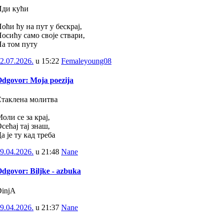
Иди кући
оћи ћу на пут у бескрај,
осићу само своје ствари,
а том путу
2.07.2026.
u
15:22
Femaleyoung08
dgovor: Moja poezija
таклена молитва
оли се за крај,
сећај тај знаш,
а је ту кад треба
9.04.2026.
u
21:48
Nane
dgovor: Biljke - azbuka
injA
9.04.2026.
u
21:37
Nane