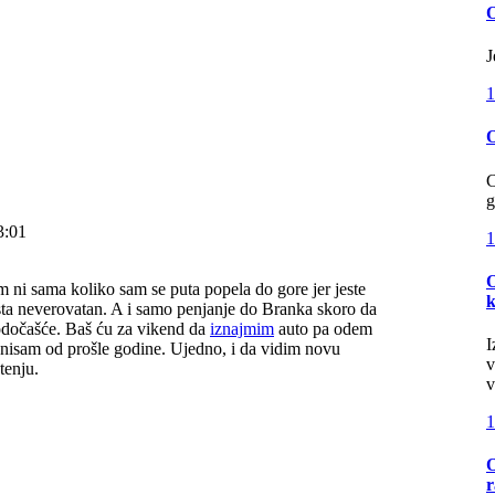
O
J
1
O
C
g
3:01
1
O
ni sama koliko sam se puta popela do gore jer jeste
aista neverovatan. A i samo penjanje do Branka skoro da
dočašće. Baš ću za vikend da
iznajmim
auto pa odem
I
nisam od prošle godine. Ujedno, i da vidim novu
v
tenju.
v
1
O
r