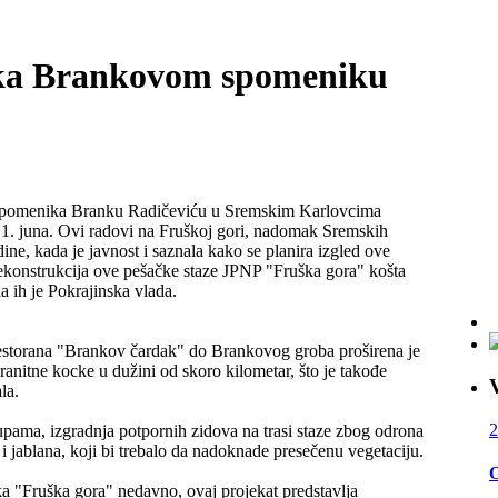
 ka Brankovom spomeniku
o spomenika Branku Radičeviću u Sremskim Karlovcima
1. juna. Ovi radovi na Fruškoj gori, nadomak Sremskih
ne, kada je javnost i saznala kako se planira izgled ove
 rekonstrukcija ove pešačke staze JPNP "Fruška gora" košta
la ih je Pokrajinska vlada.
restorana "Brankov čardak" do Brankovog groba proširena je
ranitne kocke u dužini od skoro kilometar, što je takođe
la.
2
upama, izgradnja potpornih zidova na trasi staze zbog odrona
 i jablana, koji bi trebalo da nadoknade presečenu vegetaciju.
O
a "Fruška gora" nedavno, ovaj projekat predstavlja