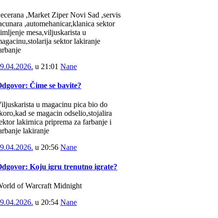
ecerana ,Market Ziper Novi Sad ,servis
acunara ,automehanicar,klanica sektor
imljenje mesa,viljuskarista u
agacinu,stolarija sektor lakiranje
arbanje
9.04.2026.
u
21:01
Nane
dgovor: Čime se bavite?
iljuskarista u magacinu pica bio do
koro,kad se magacin odselio,stojalira
ektor lakirnica priprema za farbanje i
arbanje lakiranje
9.04.2026.
u
20:56
Nane
dgovor: Koju igru trenutno igrate?
orld of Warcraft Midnight
9.04.2026.
u
20:54
Nane