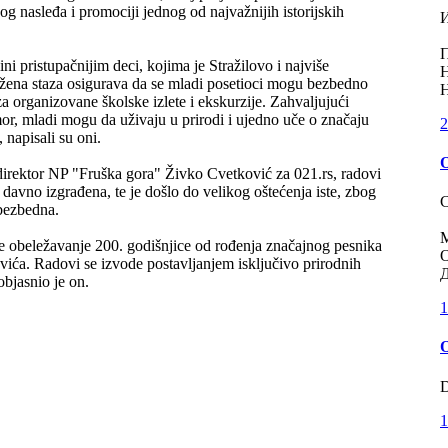
g nasleđa i promociji jednog od najvažnijih istorijskih
П
ni pristupačnijim deci, kojima je Stražilovo i najviše
Н
ena staza osigurava da se mladi posetioci mogu bezbedno
Н
 za organizovane školske izlete i ekskurzije. Zahvaljujući
r, mladi mogu da uživaju u prirodi i ujedno uče o značaju
2
 napisali su oni.
O
 direktor NP "Fruška gora" Živko Cvetković za 021.rs, radovi
a davno izgrađena, te je došlo do velikog oštećenja iste, zbog
С
ebezbedna.
М
e obeležavanje 200. godišnjice od rođenja značajnog pesnika
О
ća. Radovi se izvode postavljanjem isključivo prirodnih
Д
objasnio je on.
1
O
D
1