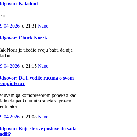
dgovor: Kaladont
elo
9.04.2026.
u
21:31
Nane
dgovor: Chuck Norris
ak Noris je ubedio svoju babu da nije
ladan
9.04.2026.
u
21:15
Nane
dgovor: Da li vodite racuna o svom
kompjuteru?
zduvam ga komopresorom ponekad kad
idim da pauku unutra smeta zaprasen
entrilator
9.04.2026.
u
21:08
Nane
dgovor: Koje ste sve poslove do sada
adili?