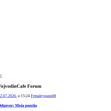
VojvodinCafe Forum
2.07.2026.
u
15:24
Femaleyoung08
dgovor: Moja poezija