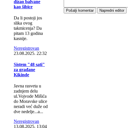
dizao balvane
kao šibice
Da li postoji jos
slika ovog
takmicenja? Da
pitam 13 godina
kasnije.
Neregistrovan
23.08.2025.
22:32
Sistem "48 sati"
za građane
Kikinde
Javna rasveta u
zadnjem delu
ul.Vojvode Mišića
do Moravske ulice
neradi već duže od
dve nedelje...a...
Neregistrovan
13.08.2025.
13:04