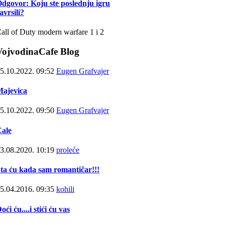
dgovor: Koju ste poslednju igru
avrsili?
all of Duty modern warfare 1 i 2
VojvodinaCafe Blog
5.10.2022.
09:52
Eugen Grafvajer
ajevica
5.10.2022.
09:50
Eugen Grafvajer
ale
3.08.2020.
10:19
proleće
ta ću kada sam romantičar!!!
5.04.2016.
09:35
kohili
oći ću....i stići ću vas