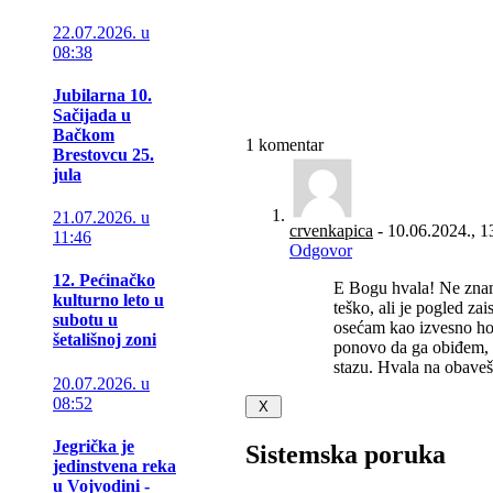
22.07.2026. u
08:38
Jubilarna 10.
Sačijada u
Bačkom
1
komentar
Brestovcu 25.
jula
21.07.2026. u
crvenkapica
-
10.06.2024.,
1
11:46
Odgovor
12. Pećinačko
E Bogu hvala! Ne znam 
kulturno leto u
teško, ali je pogled z
subotu u
osećam kao izvesno ho
šetališnoj zoni
ponovo da ga obiđem, 
stazu. Hvala na obaveš
20.07.2026. u
08:52
Jegrička je
Sistemska poruka
jedinstvena reka
u Vojvodini -