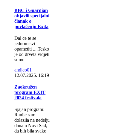
BBC i Guardian
objavili specijalni
članak o
povlačenju Exita
Dal ce te se
jednom svi
opametiti ....Tesko
je od drveta vidjeti
sumu
andjeo01
12.07.2025.
16:19
Zaokružen
program EXIT
2024 festivala
Sjajan program!
Ranije sam
dolazila na nedelju
dana u Novi Sad,
da bih bila svako