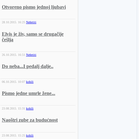
Otvoreno pismo jednoj ljubavi
28.10.2015.
16:25
Nefertiti
Elvis je živ, samo se drugačije
češlja
26.10.2015.
16:51
Nefertiti
Do neba...I pedalj dalje..
06.10.2015.
10:07
kohili
Pismo jedne umrle žene...
23.08.2015.
15:31
kohili
Naoštri zube za budućnost
23.08.2015.
15:25
kohili