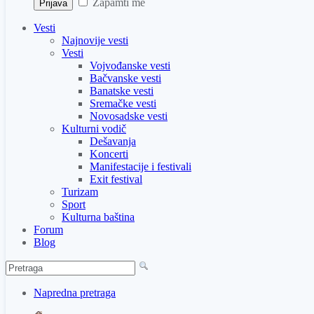
Zapamti me
Vesti
Najnovije vesti
Vesti
Vojvođanske vesti
Bačvanske vesti
Banatske vesti
Sremačke vesti
Novosadske vesti
Kulturni vodič
Dešavanja
Koncerti
Manifestacije i festivali
Exit festival
Turizam
Sport
Kulturna baština
Forum
Blog
Napredna pretraga