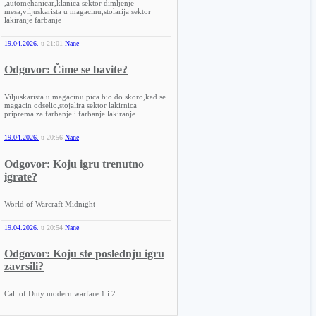
,automehanicar,klanica sektor dimljenje
mesa,viljuskarista u magacinu,stolarija sektor
lakiranje farbanje
19.04.2026.
u
21:01
Nane
Odgovor: Čime se bavite?
Viljuskarista u magacinu pica bio do skoro,kad se
magacin odselio,stojalira sektor lakirnica
priprema za farbanje i farbanje lakiranje
19.04.2026.
u
20:56
Nane
Odgovor: Koju igru trenutno
igrate?
World of Warcraft Midnight
19.04.2026.
u
20:54
Nane
Odgovor: Koju ste poslednju igru
zavrsili?
Call of Duty modern warfare 1 i 2