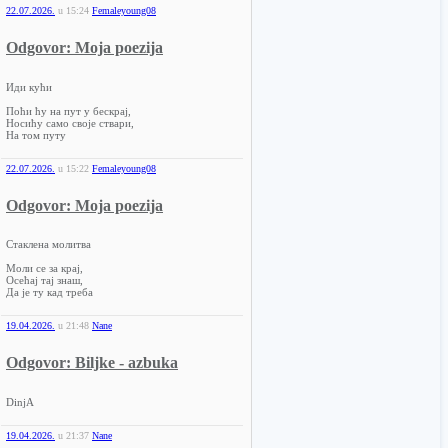
22.07.2026.
u
15:24
Femaleyoung08
Odgovor: Moja poezija
Иди кући
Поћи ћу на пут у бескрај,
Носићу само своје ствари,
На том путу
22.07.2026.
u
15:22
Femaleyoung08
Odgovor: Moja poezija
Стаклена молитва
Моли се за крај,
Осећај тај знаш,
Да је ту кад треба
19.04.2026.
u
21:48
Nane
Odgovor: Biljke - azbuka
DinjA
19.04.2026.
u
21:37
Nane