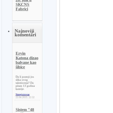
SKCNS
Fabrici
Najnoviji
komentari
Ervin
Katona dizao
balvane kao
šibice
Da li postoji jos
slika ovog
takmicenja? Da
pitam 13 godina
kasnije.
Neregistrovan
23.08.2025.
22:32
Sistem "48