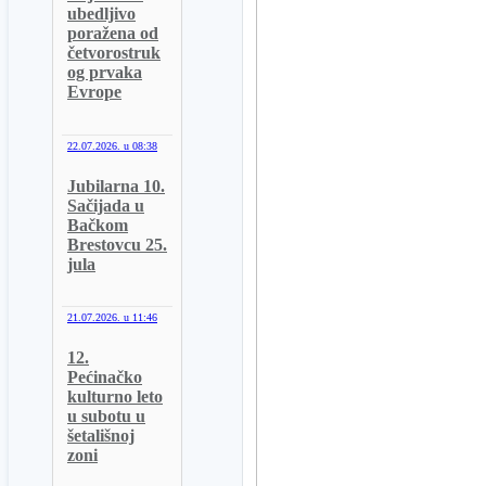
ubedljivo
poražena od
četvorostruk
og prvaka
Evrope
22.07.2026. u
08:38
Jubilarna 10.
Sačijada u
Bačkom
Brestovcu 25.
jula
21.07.2026. u
11:46
12.
Pećinačko
kulturno leto
u subotu u
šetališnoj
zoni