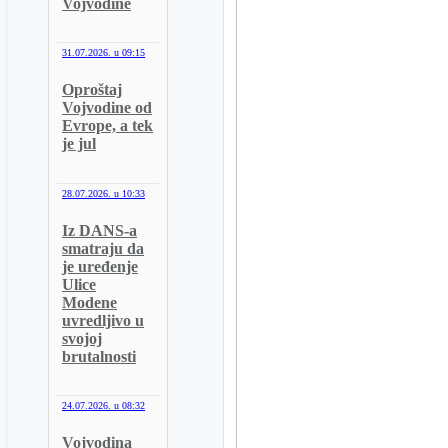
Vojvodine
31.07.2026. u
09:15
Oproštaj
Vojvodine od
Evrope, a tek
je jul
28.07.2026. u
10:33
Iz DANS-a
smatraju da
je uređenje
Ulice
Modene
uvredljivo u
svojoj
brutalnosti
24.07.2026. u
08:32
Vojvodina