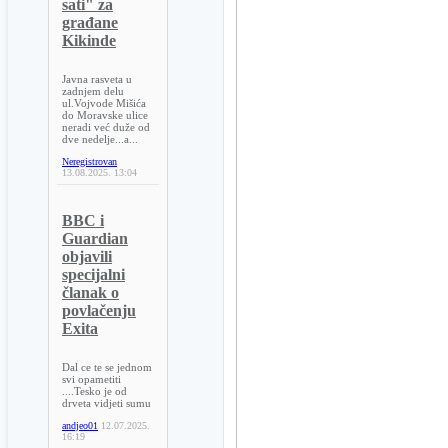
sati" za
građane
Kikinde
Javna rasveta u
zadnjem delu
ul.Vojvode Mišića
do Moravske ulice
neradi već duže od
dve nedelje...a...
Neregistrovan
13.08.2025.
13:04
BBC i
Guardian
objavili
specijalni
članak o
povlačenju
Exita
Dal ce te se jednom
svi opametiti
....Tesko je od
drveta vidjeti sumu
andjeo01
12.07.2025.
16:19