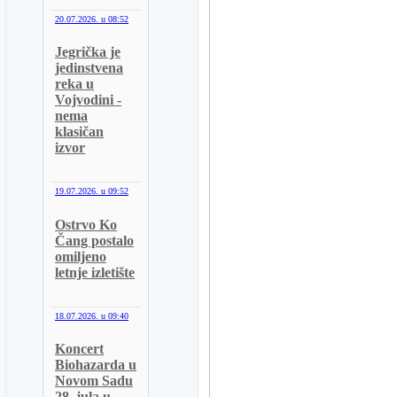
20.07.2026. u
08:52
Jegrička je
jedinstvena
reka u
Vojvodini -
nema
klasičan
izvor
19.07.2026. u
09:52
Ostrvo Ko
Čang postalo
omiljeno
letnje izletište
18.07.2026. u
09:40
Koncert
Biohazarda u
Novom Sadu
28. jula u