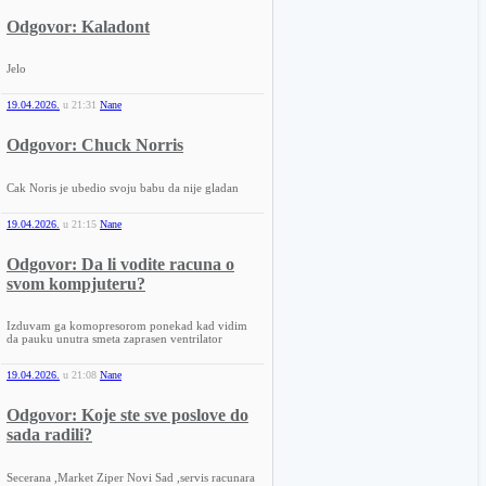
Odgovor: Kaladont
Jelo
19.04.2026.
u
21:31
Nane
Odgovor: Chuck Norris
Cak Noris je ubedio svoju babu da nije gladan
19.04.2026.
u
21:15
Nane
Odgovor: Da li vodite racuna o
svom kompjuteru?
Izduvam ga komopresorom ponekad kad vidim
da pauku unutra smeta zaprasen ventrilator
19.04.2026.
u
21:08
Nane
Odgovor: Koje ste sve poslove do
sada radili?
Secerana ,Market Ziper Novi Sad ,servis racunara