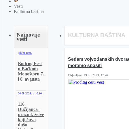
Vesti
Kulturna baština
Najnovije
KULTURNA BAŠTINA
vesti
juče u
10:07
Sedam vojvođanskih dvorac
Bodrog Fest
moramo spasiti
u Bačkom
Monoštoru 7.
Objavljeno 19.06.2023. 13:44
i 8. avgusta
04.08.2026. u
10:10
116.
Dužijanca -
praznik žetve
koji čuva
dušu