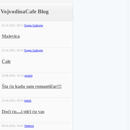
VojvodinaCafe Blog
25.10.2022.
09:52
Eugen Grafvajer
Majevica
25.10.2022.
09:50
Eugen Grafvajer
Ćale
23.08.2020.
10:19
proleće
Šta ću kada sam romantičar!!!
25.04.2016.
09:35
kohili
Doći ću....i stići ću vas
09.04.2016.
16:01
Nefertiti