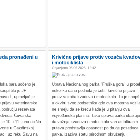
eda pronađeni u
Krivične prijave protiv vozača kvado
i motociklista
Objavljeno 05.06.2025. 12:42
dska bara uočeno je
Uprava Nacionalnog parka "Fruška gora" u protek
aopštilo je JP
nekoliko dana podnela je četiri krivične prijave
avodi, upravljač je
protiv vozača kvadova i motocikala. To je saopšt
prijavu veterinarske
u okviru svog podsetnika gde ova motorna vozil
a području rezervata
ne smeju da se kreću kada je u pitanju ova
edveda. Čuvarska
vojvođanska planina. Tako uprava parka ukazuje
e 10. i 11. juna obišla
da vožnja kvadova i motocikala van asfaltiranih
e vrste u Gazdinskoj
puteva predstavlja opasnost po druge posetioce
kao i uz reku Savu na
parka, izaziva štetu prirodnom okruženju i