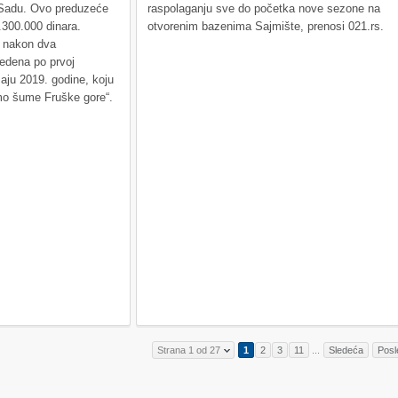
adu. Ovo preduzeće
raspolaganju sve do početka nove sezone na
.300.000 dinara.
otvorenim bazenima Sajmište, prenosi 021.rs.
t nakon dva
edena po prvoj
maju 2019. godine, koju
mo šume Fruške gore“.
Strana 1 od 27
1
2
3
11
...
Sledeća
Posl