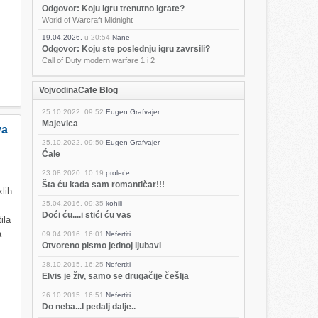
Odgovor: Koju igru trenutno igrate?
World of Warcraft Midnight
19.04.2026.
u
20:54
Nane
Odgovor: Koju ste poslednju igru zavrsili?
Call of Duty modern warfare 1 i 2
VojvodinaCafe Blog
25.10.2022.
09:52
Eugen Grafvajer
Majevica
va
25.10.2022.
09:50
Eugen Grafvajer
Ćale
23.08.2020.
10:19
proleće
Šta ću kada sam romantičar!!!
lih
25.04.2016.
09:35
kohili
Doći ću....i stići ću vas
ila
a
09.04.2016.
16:01
Nefertiti
Otvoreno pismo jednoj ljubavi
28.10.2015.
16:25
Nefertiti
Elvis je živ, samo se drugačije češlja
26.10.2015.
16:51
Nefertiti
Do neba...I pedalj dalje..