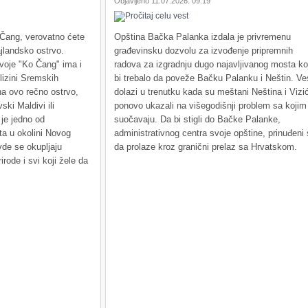
Objavljeno 11.07.2026. 09:19
ang, verovatno ćete
Opština Bačka Palanka izdala je privremenu
ajlandsko ostrvo.
građevinsku dozvolu za izvođenje pripremnih
voje "Ko Čang" ima i
radova za izgradnju dugo najavljivanog mosta ko
lizini Sremskih
bi trebalo da poveže Bačku Palanku i Neštin. Ve
na ovo rečno ostrvo,
dolazi u trenutku kada su meštani Neština i Vizi
ki Maldivi ili
ponovo ukazali na višegodišnji problem sa kojim
je jedno od
suočavaju. Da bi stigli do Bačke Palanke,
šta u okolini Novog
administrativnog centra svoje opštine, prinuđeni
de se okupljaju
da prolaze kroz granični prelaz sa Hrvatskom.
rirode i svi koji žele da