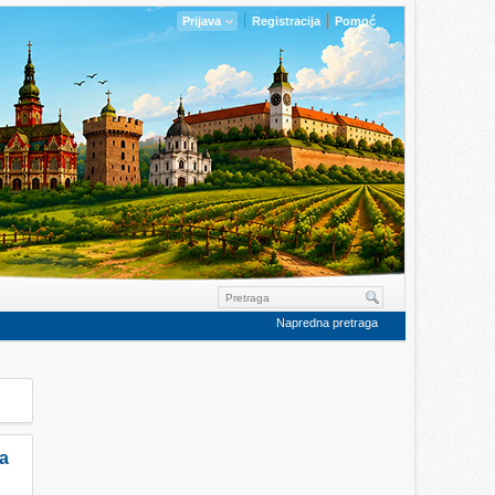
Prijava
Registracija
Pomoć
Napredna pretraga
ta