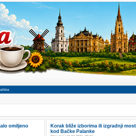
baština
alo omiljeno
Korak bliže izborima ili izgradnji mos
kod Bačke Palanke