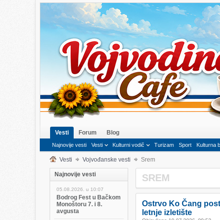
Vesti
Forum
Blog
Najnovije vesti
Vesti
Kulturni vodič
Turizam
Sport
Kulturna 
Vesti
Vojvođanske vesti
Srem
Najnovije vesti
SREM
05.08.2026. u
10:07
Bodrog Fest u Bačkom
Ostrvo Ko Čang post
Monoštoru 7. i 8.
avgusta
letnje izletište