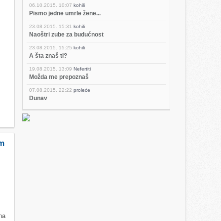
06.10.2015.
10:07
kohili
Pismo jedne umrle žene...
23.08.2015.
15:31
kohili
Naoštri zube za budućnost
23.08.2015.
15:25
kohili
A šta znaš ti?
19.08.2015.
13:09
Nefertiti
Možda me prepoznaš
07.08.2015.
22:22
proleće
Dunav
om
na