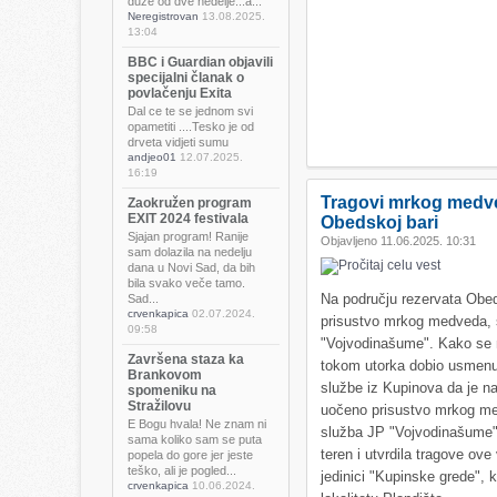
duže od dve nedelje...a...
Neregistrovan
13.08.2025.
13:04
BBC i Guardian objavili
specijalni članak o
povlačenju Exita
Dal ce te se jednom svi
opametiti ....Tesko je od
drveta vidjeti sumu
andjeo01
12.07.2025.
16:19
Tragovi mrkog medv
Zaokružen program
EXIT 2024 festivala
Obedskoj bari
Sjajan program! Ranije
Objavljeno 11.06.2025. 10:31
sam dolazila na nedelju
dana u Novi Sad, da bih
bila svako veče tamo.
Na području rezervata Obe
Sad...
crvenkapica
02.07.2024.
prisustvo mrkog medveda, s
09:58
"Vojvodinašume". Kako se n
Završena staza ka
tokom utorka dobio usmenu 
Brankovom
službe iz Kupinova da je n
spomeniku na
Stražilovu
uočeno prisustvo mrkog m
E Bogu hvala! Ne znam ni
služba JP "Vojvodinašume" j
sama koliko sam se puta
teren i utvrdila tragove ov
popela do gore jer jeste
teško, ali je pogled...
jedinici "Kupinske grede", 
crvenkapica
10.06.2024.