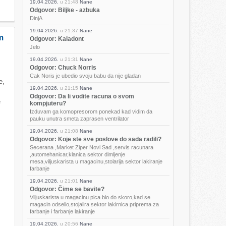
19.04.2026.
u
21:48
Nane
Odgovor: Biljke - azbuka
DinjA
19.04.2026.
u
21:37
Nane
m
Odgovor: Kaladont
Jelo
19.04.2026.
u
21:31
Nane
Odgovor: Chuck Norris
Cak Noris je ubedio svoju babu da nije gladan
e,
19.04.2026.
u
21:15
Nane
Odgovor: Da li vodite racuna o svom
e
kompjuteru?
Izduvam ga komopresorom ponekad kad vidim da
pauku unutra smeta zaprasen ventrilator
19.04.2026.
u
21:08
Nane
Odgovor: Koje ste sve poslove do sada radili?
Secerana ,Market Ziper Novi Sad ,servis racunara
,automehanicar,klanica sektor dimljenje
mesa,viljuskarista u magacinu,stolarija sektor lakiranje
farbanje
19.04.2026.
u
21:01
Nane
Odgovor: Čime se bavite?
Viljuskarista u magacinu pica bio do skoro,kad se
magacin odselio,stojalira sektor lakirnica priprema za
farbanje i farbanje lakiranje
19.04.2026.
u
20:56
Nane