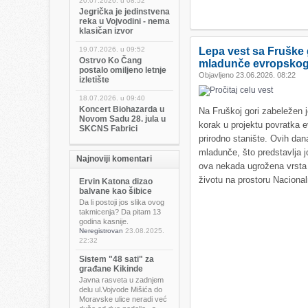
20.07.2026. u
08:52
Jegrička je jedinstvena
reka u Vojvodini - nema
klasičan izvor
19.07.2026. u
09:52
Lepa vest sa Fruške 
Ostrvo Ko Čang
mladunče evropskog
postalo omiljeno letnje
Objavljeno 23.06.2026. 08:22
izletište
18.07.2026. u
09:40
Koncert Biohazarda u
Na Fruškoj gori zabeležen 
Novom Sadu 28. jula u
korak u projektu povratka 
SKCNS Fabrici
prirodno stanište. Ovih da
mladunče, što predstavlja j
Najnoviji komentari
ova nekada ugrožena vrsta
životu na prostoru Naciona
Ervin Katona dizao
balvane kao šibice
Da li postoji jos slika ovog
takmicenja? Da pitam 13
godina kasnije.
Neregistrovan
23.08.2025.
22:32
Sistem "48 sati" za
građane Kikinde
Javna rasveta u zadnjem
delu ul.Vojvode Mišića do
Moravske ulice neradi već