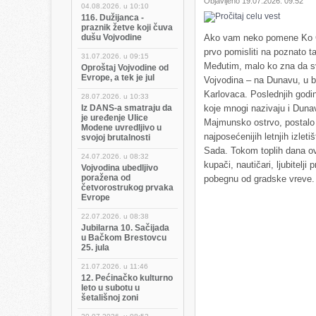
Objavljeno 19.07.2026. 09:52
04.08.2026. u
10:10
116. Dužijanca -
praznik žetve koji čuva
dušu Vojvodine
Ako vam neko pomene Ko Č
prvo pomisliti na poznato t
31.07.2026. u
09:15
Međutim, malo ko zna da s
Oproštaj Vojvodine od
Evrope, a tek je jul
Vojvodina – na Dunavu, u b
Karlovaca. Poslednjih godi
28.07.2026. u
10:33
Iz DANS-a smatraju da
koje mnogi nazivaju i Dunavs
je uređenje Ulice
Majmunsko ostrvo, postalo 
Modene uvredljivo u
najposećenijih letnjih izleti
svojoj brutalnosti
Sada. Tokom toplih dana ov
24.07.2026. u
08:32
kupači, nautičari, ljubitelji p
Vojvodina ubedljivo
poražena od
pobegnu od gradske vreve.
četvorostrukog prvaka
Evrope
22.07.2026. u
08:38
Jubilarna 10. Sačijada
u Bačkom Brestovcu
25. jula
21.07.2026. u
11:46
12. Pećinačko kulturno
leto u subotu u
šetališnoj zoni