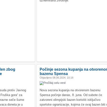
uznemirava životinje.
đen zbog
Počinje sezona kupanja na otvoren
e
bazenu Spensa
Objavljeno 08.06.2024. 10:16
suda protiv Javnog
Nova sezona kupanja na otvorenom bazenu
 Fruška gora“ za
Spensa počinje danas, 8. juna. Od subote će
spravne seče šume
zatvoreni olimpijski bazen koristiti isključivo
vaca doneta je u
sportske ogranizacije, kojima će ovaj bazen biti 