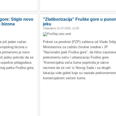
gore: Stiglo novo
"Zlatiborizacija" Fruške gore u puno
 bizona
jeku
Objavljeno 11.07.2025. 11:00
je još jedan važan
Pokret za preokret (PZP) zahteva od Vlade Srbij
evropskog bizona u
Ministarstva za zaštitu životne sredine i JP
na primećeno je novo
"Nacionalni park Fruška gora", da hitno zaustav
oš jednu potvrdu da se
prekomernu seču i urbanizaciju Fruške gore.
 uspešno prilagođava
"Komercijalna seča šume poprimila je takve
lnog parka Fruška gora.
razmere da se već iz Novog Sada i sa drugih
lokacija vide goleti koje su nastale prekomernom
komercijalnom sečom šume.