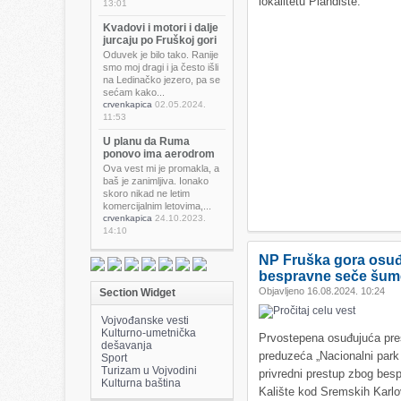
lokalitetu Plandište.
13:01
Kvadovi i motori i dalje
jurcaju po Fruškoj gori
Oduvek je bilo tako. Ranije
smo moj dragi i ja često išli
na Ledinačko jezero, pa se
sećam kako...
crvenkapica
02.05.2024.
11:53
U planu da Ruma
ponovo ima aerodrom
Ova vest mi je promakla, a
baš je zanimljiva. Ionako
skoro nikad ne letim
komercijalnim letovima,...
crvenkapica
24.10.2023.
14:10
NP Fruška gora osu
bespravne seče šum
Objavljeno 16.08.2024. 10:24
Section Widget
Vojvođanske vesti
Kulturno-umetnička
Prvostepena osuđujuća pre
dešavanja
preduzeća „Nacionalni park
Sport
Turizam u Vojvodini
privredni prestup zbog be
Kulturna baština
Kalište kod Sremskih Karlo