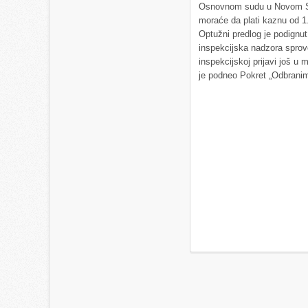
Osnovnom sudu u Novom S
moraće da plati kaznu od 1
Optužni predlog je podignu
inspekcijska nadzora sprov
inspekcijskoj prijavi još u 
je podneo Pokret „Odbrani