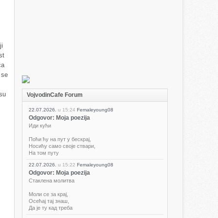
ji
st
ća
 se
 su
VojvodinCafe Forum
22.07.2026.
u
15:24
Femaleyoung08
Odgovor: Moja poezija
Иди кући
Поћи ћу на пут у бескрај,
Носићу само своје ствари,
На том путу
22.07.2026.
u
15:22
Femaleyoung08
Odgovor: Moja poezija
Стаклена молитва
Моли се за крај,
Осећај тај знаш,
Да је ту кад треба