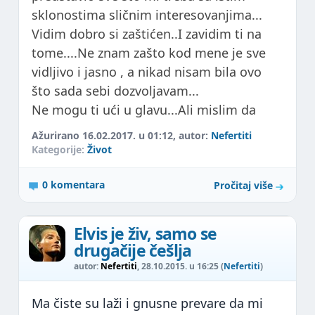
sklonostima sličnim interesovanjima...
Vidim dobro si zaštićen..I zavidim ti na
tome....Ne znam zašto kod mene je sve
vidljivo i jasno , a nikad nisam bila ovo
što sada sebi dozvoljavam...
Ne mogu ti ući u glavu...Ali mislim da
Ažurirano 16.02.2017. u 01:12, autor:
Nefertiti
Kategorije:
Život
0 komentara
Pročitaj više
Elvis je živ, samo se
drugačije češlja
autor:
Nefertiti
, 28.10.2015. u 16:25 (
Nefertiti
)
Ma čiste su laži i gnusne prevare da mi