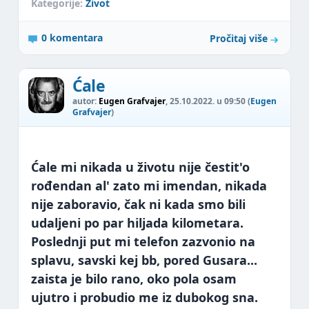
Kategorije:
Život
0 komentara
Pročitaj više
Ćale
autor:
Eugen Grafvajer
, 25.10.2022. u 09:50 (
Eugen
Grafvajer
)
Ćale mi nikada u životu nije čestit'o
rođendan al' zato mi imendan, nikada
nije zaboravio, čak ni kada smo bili
udaljeni po par hiljada kilometara.
Poslednji put mi telefon zazvonio na
splavu, savski kej bb, pored Gusara...
zaista je bilo rano, oko pola osam
ujutro i probudio me iz dubokog sna.