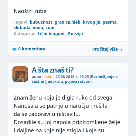
Naoštri zube
Tagovi:
bubucnost
,
granica.hleb
,
krvopija
,
pesma
,
sloboda
,
voda
,
zubi
Kategorije:
Lični blogovi
,
Poezija
0 komentara
Pročitaj više
A šta znaš ti?
autor:
kohili
, 23.08.2015. u 15:25 (
Razmišljanje o
suštini ljudskosti, pojava i stvari
)
Znam ženu koja je digla ruke od svega.
Nanosala se patnje u naručju i rešila
da se zaboravi u ništavilu.
Dosadile su joj napola pripitomljene želje
i daljine na koje nije stigla i koje su