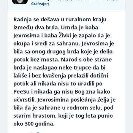
Grafvajer
)
Radnja se dešava u ruralnom kraju
između dva brda. Umrla je baba
Jevrosima i baba Živki je zapalo da je
okupa i sredi za sahranu. Jevrosima je
bila sa onog drugog brda koje je delio
potok bez mosta. Narod s obe strane
brda je naslagao neke trupce da bi
lakše i bez kvašenja prelazili dotični
potok ali nikada nisu to uradili po
PeeSu i nikada ga nisu Bog zna kako
učvrstili. Jevrosimina poslednja želja je
bila da je sahrane u rodnom selu, pod
starim hrastom, koji je tog leta punio
oko 300 godina.