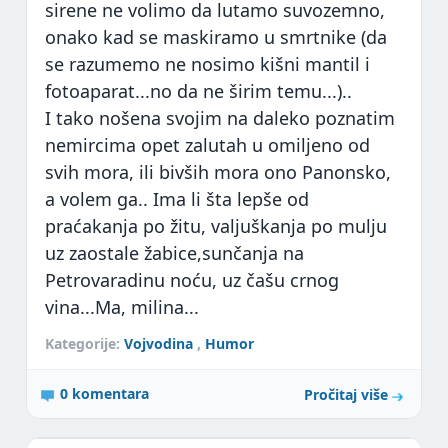
sirene ne volimo da lutamo suvozemno,
onako kad se maskiramo u smrtnike (da
se razumemo ne nosimo kišni mantil i
fotoaparat...no da ne širim temu...)..
I tako nošena svojim na daleko poznatim
nemircima opet zalutah u omiljeno od
svih mora, ili bivših mora ono Panonsko,
a volem ga.. Ima li šta lepše od
praćakanja po žitu, valjuškanja po mulju
uz zaostale žabice,sunčanja na
Petrovaradinu noću, uz čašu crnog
vina...Ma, milina...
Kategorije:
Vojvodina
,
Humor
0 komentara
Pročitaj više