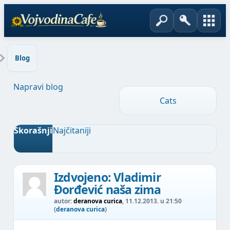
Blog
Napravi blog
Cats
Skorašnji
Najčitaniji
Izdvojeno:
Vladimir
Đorđević naša zima
autor:
deranova curica
, 11.12.2013. u 21:50
(
deranova curica
)