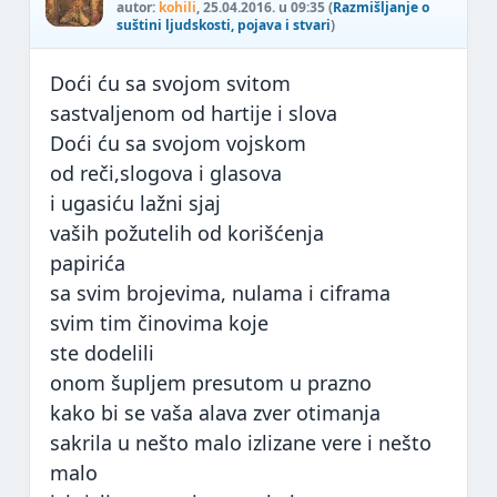
autor:
kohili
, 25.04.2016. u 09:35 (
Razmišljanje o
suštini ljudskosti, pojava i stvari
)
Doći ću sa svojom svitom
sastvaljenom od hartije i slova
Doći ću sa svojom vojskom
od reči,slogova i glasova
i ugasiću lažni sjaj
vaših požutelih od korišćenja
papirića
sa svim brojevima, nulama i ciframa
svim tim činovima koje
ste dodelili
onom šupljem presutom u prazno
kako bi se vaša alava zver otimanja
sakrila u nešto malo izlizane vere i nešto
malo