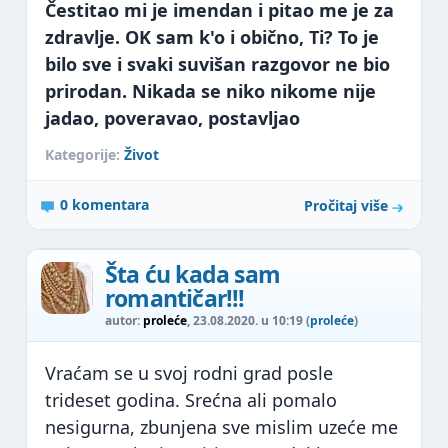
Čestitao mi je imendan i pitao me je za
zdravlje. OK sam k'o i obično, Ti? To je
bilo sve i svaki suvišan razgovor ne bio
prirodan. Nikada se niko nikome nije
jadao, poveravao, postavljao
Kategorije:
Život
0 komentara
Pročitaj više
Šta ću kada sam
romantičar!!!
autor:
proleće
, 23.08.2020. u 10:19 (
proleće
)
Vraćam se u svoj rodni grad posle
trideset godina. Srećna ali pomalo
nesigurna, zbunjena sve mislim uzeće me