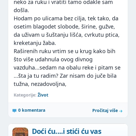
neko za ruku i vratiti tamo odakle sam
došla.
Hodam po ulicama bez cilja, tek tako, da
osetim blagodet slobode, širine, gužve,
da uživam u šuštanju lišća, cvrkutu ptica,
kreketanju žaba.
Raširenih ruku vrtim se u krug kako bih
što više udahnula ovog divnog
vazduha...sedam na obalu reke i pitam se
...šta ja tu radim? Zar nisam do juče bila
tužna, nezadovoljna,
Kategorije:
Život
0 komentara
Pročitaj više
Doći ću....i stići ću vas