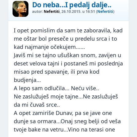
Do neba...I pedalj dalje..
autor:
Nefertiti
, 26.10.2015. u 16:51 (
Nefertiti
)
I opet pomislim da sam te zaboravila, kad
me oštar bol preseče u predelu srca i to
kad najmanje očekujem......
Javiš mi se tajno ušuškan snom, zavijen u
deset velova tajni i postaneš mi poslednja
misao pred spavanje, ili prva kod
budjenja...
A lepo sam odlučila... Neću više..
Ne zaslužuješ moje tajne...Ne zaslužuješ
da mi čuvaš srce..
A opet zamiriše Dunav, pa se jave one
dunje sa ormara...Onaj sneg belji od veša
tvoje bake na vetru...Vino na terasi one