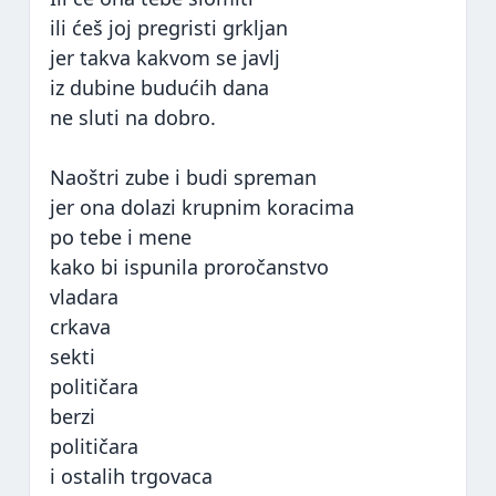
ili ćeš joj pregristi grkljan
jer takva kakvom se javlj
iz dubine budućih dana
ne sluti na dobro.
Naoštri zube i budi spreman
jer ona dolazi krupnim koracima
po tebe i mene
kako bi ispunila proročanstvo
vladara
crkava
sekti
političara
berzi
političara
i ostalih trgovaca