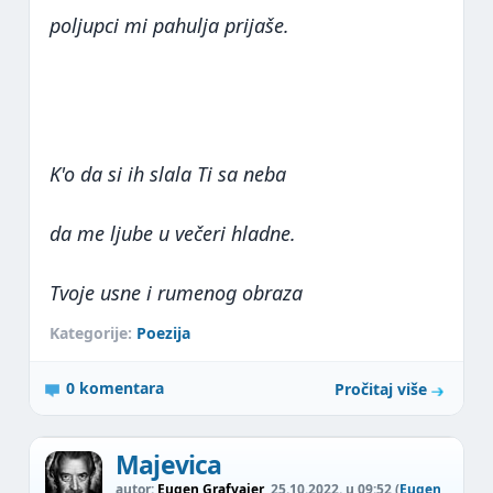
poljupci mi pahulja prijaše.
K'o da si ih slala Ti sa neba
da me ljube u večeri hladne.
Tvoje usne i rumenog obraza
Kategorije:
Poezija
0 komentara
Pročitaj više
Majevica
autor:
Eugen Grafvajer
, 25.10.2022. u 09:52 (
Eugen