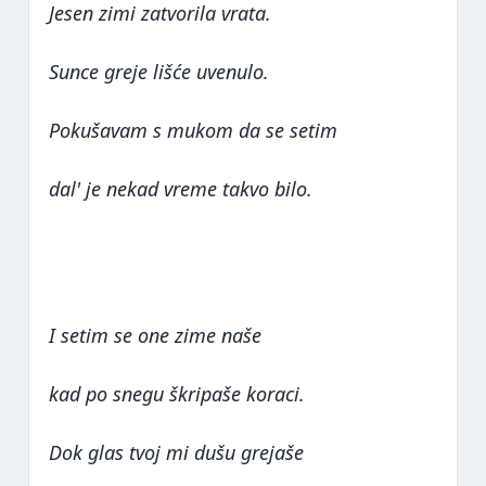
Jesen zimi zatvorila vrata.
Sunce greje lišće uvenulo.
Pokušavam s mukom da se setim
dal' je nekad vreme takvo bilo.
I setim se one zime naše
kad po snegu škripaše koraci.
Dok glas tvoj mi dušu grejaše