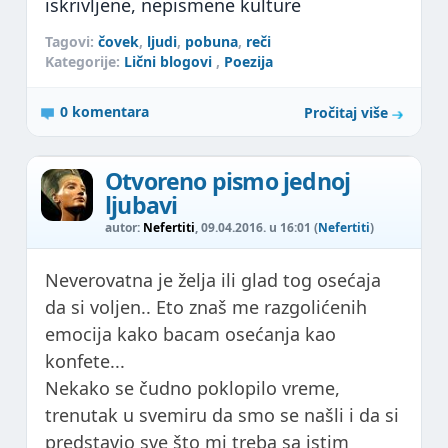
iskrivljene, nepismene kulture
Tagovi:
čovek
,
ljudi
,
pobuna
,
reči
Kategorije:
Lični blogovi
,
Poezija
0 komentara
Pročitaj više
Otvoreno pismo jednoj
ljubavi
autor:
Nefertiti
, 09.04.2016. u 16:01 (
Nefertiti
)
Neverovatna je želja ili glad tog osećaja
da si voljen.. Eto znaš me razgolićenih
emocija kako bacam osećanja kao
konfete...
Nekako se čudno poklopilo vreme,
trenutak u svemiru da smo se našli i da si
predstavio sve što mi treba sa istim