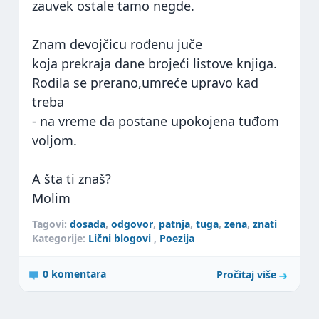
zauvek ostale tamo negde.
Znam devojčicu rođenu juče
koja prekraja dane brojeći listove knjiga.
Rodila se prerano,umreće upravo kad
treba
- na vreme da postane upokojena tuđom
voljom.
A šta ti znaš?
Molim
Tagovi:
dosada
,
odgovor
,
patnja
,
tuga
,
zena
,
znati
Kategorije:
Lični blogovi
,
Poezija
0 komentara
Pročitaj više