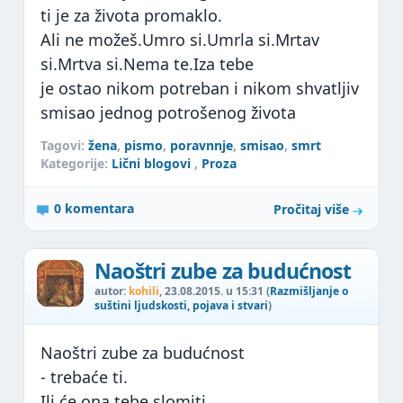
ti je za života promaklo.
Ali ne možeš.Umro si.Umrla si.Mrtav
si.Mrtva si.Nema te.Iza tebe
je ostao nikom potreban i nikom shvatljiv
smisao jednog potrošenog života
Tagovi:
žena
,
pismo
,
poravnnje
,
smisao
,
smrt
Kategorije:
Lični blogovi
,
Proza
0 komentara
Pročitaj više
Naoštri zube za budućnost
autor:
kohili
, 23.08.2015. u 15:31 (
Razmišljanje o
suštini ljudskosti, pojava i stvari
)
Naoštri zube za budućnost
- trebaće ti.
Ili će ona tebe slomiti