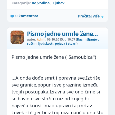
Kategorije:
Vojvodina
,
Ljubav
0 komentara
Pročitaj više
Pismo jedne umrle žene...
autor:
kohili
, 06.10.2015. u 10:07 (
Razmišljanje o
suštini ljudskosti, pojava i stvari
)
Pismo jedne umrle žene (''Samoubica'')
...A onda dođe smrt i poravna sve.Izbriše
sve granice,popuni sve praznine između
tvojih postupaka.Izravna sve ono čime si
se bavio i sve složi u niz od kojeg bi
najveću korist imao upravo taj mrtav
čovek - ti! ,jer bi iz tog niza naučio ono što